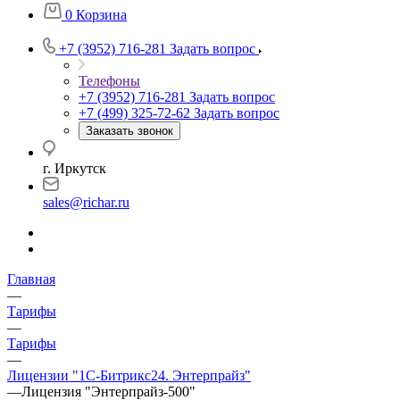
0
Корзина
+7 (3952) 716-281
Задать вопрос
Телефоны
+7 (3952) 716-281
Задать вопрос
+7 (499) 325-72-62
Задать вопрос
Заказать звонок
г. Иркутск
sales@richar.ru
Главная
—
Тарифы
—
Тарифы
—
Лицензии "1С-Битрикс24. Энтерпрайз"
—
Лицензия "Энтерпрайз-500"