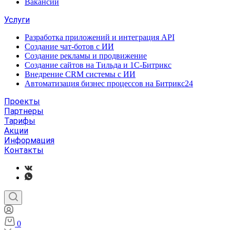
Вакансии
Услуги
Разработка приложений и интеграция API
Создание чат-ботов с ИИ
Создание рекламы и продвижение
Создание сайтов на Тильда и 1С-Битрикс
Внедрение CRM системы с ИИ
Автоматизация бизнес процессов на Битрикс24
Проекты
Партнеры
Тарифы
Акции
Информация
Контакты
0